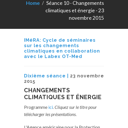
Home
Séance 10 - Changements
climatiques et énergie - 23
novembre 2015
IMéRA: Cycle de séminaires
sur les changements
climatiques en collaboration
avec le Labex OT-Med
Dixième séance |
23 novembre
2015
CHANGEMENTS
CLIMATIQUES ET ÉNERGIE
Programme
ici
. Cliquez sur le titre pour
télécharger les présentations.
L'Agence américaine pour la Protection