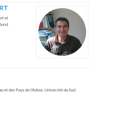
RT
nt et
ture)
u et des Pays de l’Adour, Université du Sud