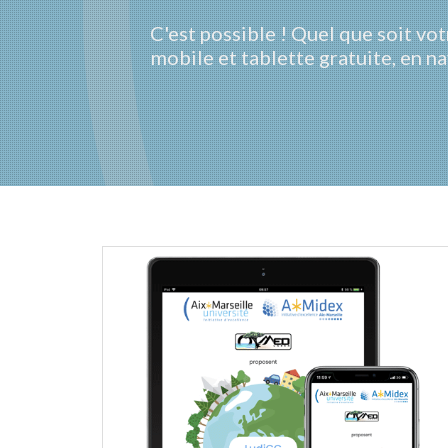
C'est possible ! Quel que soit vo
mobile et tablette gratuite, en n