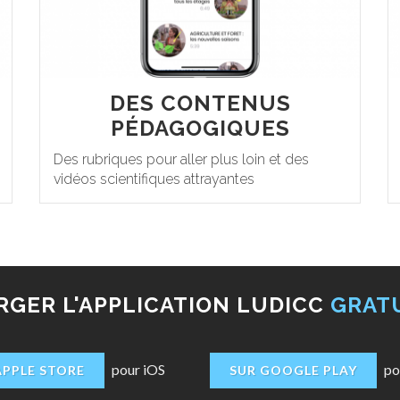
DES CONTENUS
PÉDAGOGIQUES
Des rubriques pour aller plus loin et des
vidéos scientifiques attrayantes
GER L'APPLICATION LUDICC
GRAT
pour iOS
po
APPLE STORE
SUR GOOGLE PLAY